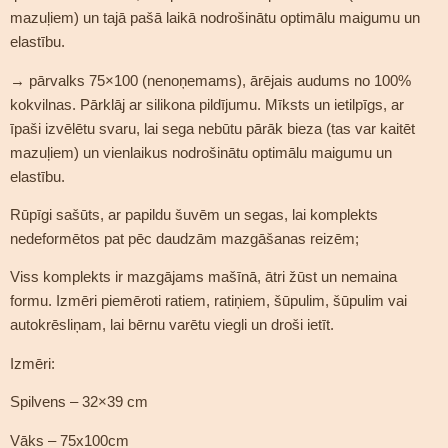
mazuļiem) un tajā pašā laikā nodrošinātu optimālu maigumu un
elastību.
→ pārvalks 75×100 (nenoņemams), ārējais audums no 100%
kokvilnas. Pārklāj ar silikona pildījumu. Mīksts un ietilpīgs, ar
īpaši izvēlētu svaru, lai sega nebūtu pārāk bieza (tas var kaitēt
mazuļiem) un vienlaikus nodrošinātu optimālu maigumu un
elastību.
Rūpīgi sašūts, ar papildu šuvēm un segas, lai komplekts
nedeformētos pat pēc daudzām mazgāšanas reizēm;
Viss komplekts ir mazgājams mašīnā, ātri žūst un nemaina
formu. Izmēri piemēroti ratiem, ratiņiem, šūpulim, šūpulim vai
autokrēsliņam, lai bērnu varētu viegli un droši ietīt.
Izmēri:
Spilvens – 32×39 cm
Vāks – 75x100cm