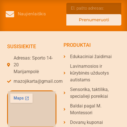
Naujienlaiškis
Prenumeruoti
PRODUKTAI
SUSISIEKITE
Edukaciniai žaidimai
Adresas: Sporto 14-
20
Lavinamosios ir
Marijampolė
kūrybinės užduotys
autistams
mazojikarta@gmail.com
Sensorika, taktilika,
specialieji poreikiai
Baldai pagal M.
Montessori
Dovanų kuponai