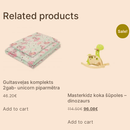
Related products
Sale!
Gultasveļas komplekts
2gab- unicorn piparmētra
Masterkidz koka šūpoles –
46.20
€
dinozaurs
Add to cart
114.50
€
96.08
€
Add to cart