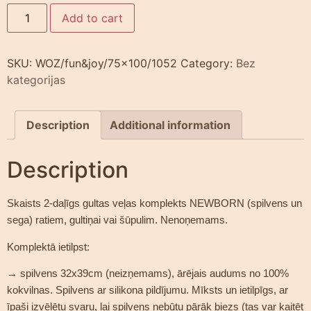
Add to cart
SKU:
WOZ/fun&joy/75x100/1052
Category:
Bez
kategorijas
Description
Additional information
Description
Skaists 2-daļīgs gultas veļas komplekts NEWBORN (spilvens un
sega) ratiem, gultiņai vai šūpulim. Nenoņemams.
Komplektā ietilpst:
→ spilvens 32x39cm (neizņemams), ārējais audums no 100%
kokvilnas. Spilvens ar silikona pildījumu. Mīksts un ietilpīgs, ar
īpaši izvēlētu svaru, lai spilvens nebūtu pārāk biezs (tas var kaitēt