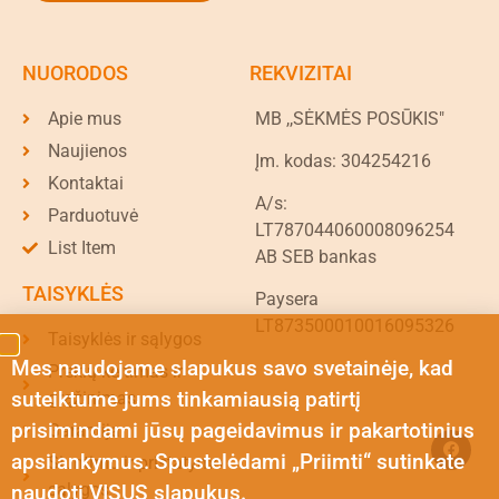
NUORODOS
REKVIZITAI
Apie mus
MB ,,SĖKMĖS POSŪKIS"
Naujienos
Įm. kodas: 304254216
Kontaktai
A/s:
Parduotuvė
LT787044060008096254
List Item
AB SEB bankas
TAISYKLĖS
Paysera
LT873500010016095326
Taisyklės ir sąlygos
Mes naudojame slapukus savo svetainėje, kad
Prekių keitimas ir
suteiktume jums tinkamiausią patirtį
grąžinimas
prisimindami jūsų pageidavimus ir pakartotinius
Garantija
apsilankymus. Spustelėdami „Priimti“ sutinkate
Siuntimo ir pristatymo
sąlygos
naudoti VISUS slapukus.