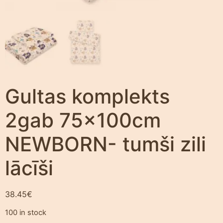
Gultas komplekts
2gab 75x100cm
NEWBORN- tumši zili
lācīši
38.45
€
100 in stock