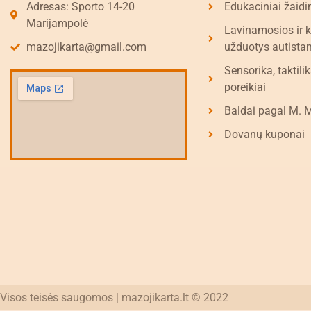
Adresas: Sporto 14-20
Edukaciniai žaidi
Marijampolė
Lavinamosios ir 
mazojikarta@gmail.com
užduotys autista
Sensorika, taktilik
poreikiai
Baldai pagal M. 
Dovanų kuponai
Visos teisės saugomos | mazojikarta.lt © 2022