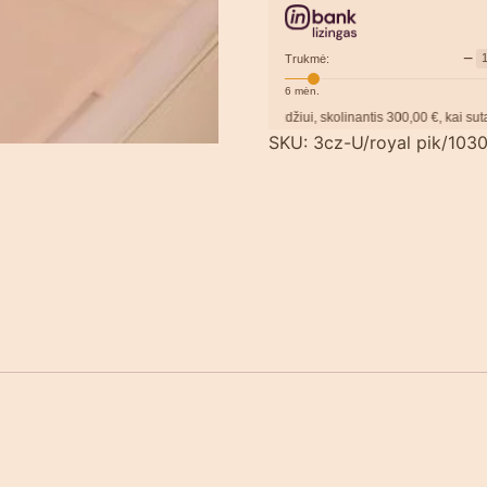
−
Trukmė:
6
mėn.
Pavyzdžiui, skolinantis
300,00
€, kai sutartis su
SKU:
3cz-U/royal pik/103