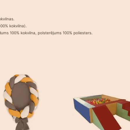
kvilnas.
0% kokvilna).
dums 100% kokvilna, polsterējums 100% poliesters.