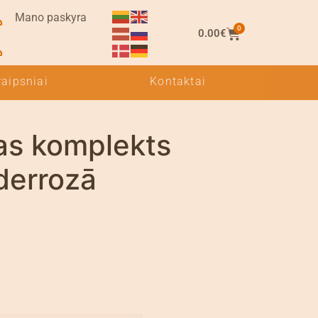
Mano paskyra
0
0.00
€
raipsniai
Kontaktai
as komplekts
derrozā