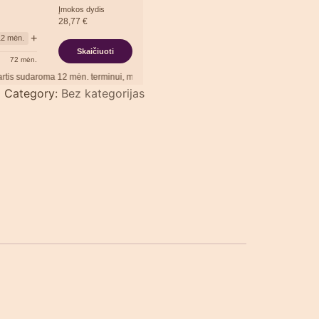
Įmokos dydis
28,77
€
+
12
mėn.
Skaičiuoti
72
mėn.
daroma
12
mėn. terminui, metinė palūkanų norma –
13,90
%
, sutarties sudarymo mok
0
Category:
Bez kategorijas