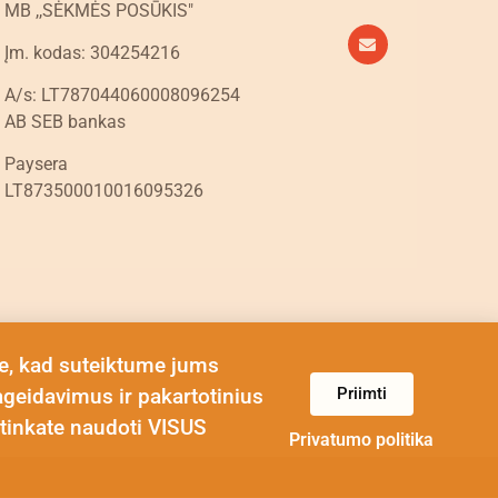
MB ,,SĖKMĖS POSŪKIS"
Įm. kodas: 304254216
A/s: LT787044060008096254
AB SEB bankas
Paysera
LT873500010016095326
e, kad suteiktume jums
Priimti
ageidavimus ir pakartotinius
tinkate naudoti VISUS
Privatumo politika