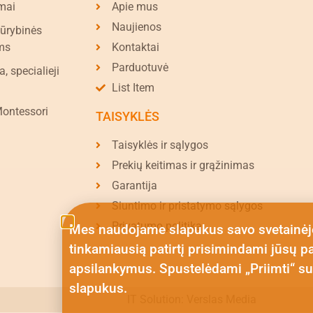
mai
Apie mus
Naujienos
kūrybinės
ms
Kontaktai
Parduotuvė
a, specialieji
List Item
Montessori
TAISYKLĖS
Taisyklės ir sąlygos
Prekių keitimas ir grąžinimas
Garantija
Siuntimo ir pristatymo sąlygos
Privatumo politika
Mes naudojame slapukus savo svetainėj
tinkamiausią patirtį prisimindami jūsų p
apsilankymus. Spustelėdami „Priimti“ su
slapukus.
IT Solution: Verslas Media