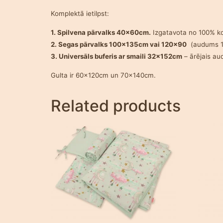
Komplektā ietilpst:
1. Spilvena pārvalks 40x60cm.
Izgatavota no 100% ko
2. Segas pārvalks 100x135cm vai 120×90
(audums 10
3. Universāls buferis ar smaili 32x152cm
– ārējais au
Gulta ir 60x120cm un 70x140cm.
Related products