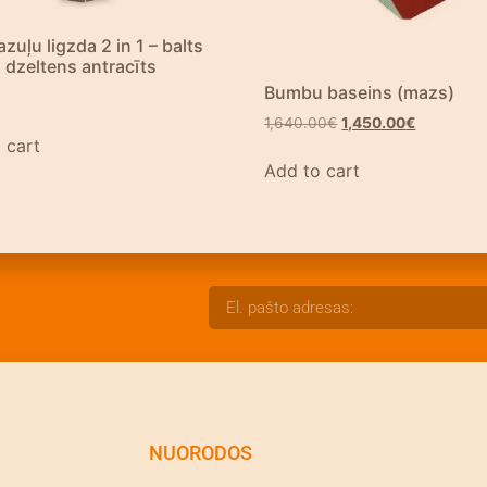
zuļu ligzda 2 in 1 – balts
dzeltens antracīts
Bumbu baseins (mazs)
1,640.00
€
1,450.00
€
 cart
Add to cart
NUORODOS