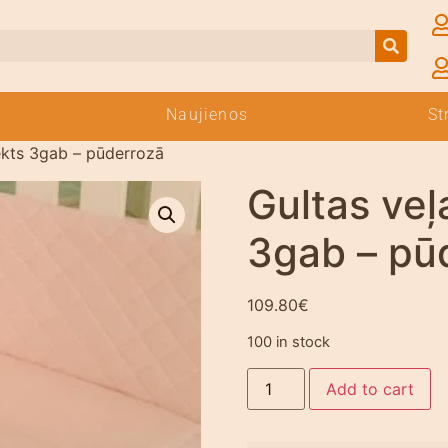
Naujienos
St
ekts 3gab – pūderrozā
Gultas veļ
3gab – pū
109.80
€
100 in stock
Add to cart