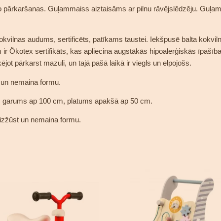
pārkaršanas. Guļammaiss aiztaisāms ar pilnu rāvējslēdzēju. Guļa
vilnas audums, sertificēts, patīkams taustei. Iekšpusē balta kokvilna
r Ökotex sertifikāts, kas apliecina augstākās hipoalerģiskās īpašīb
ējot pārkarst mazuli, un tajā pašā laikā ir viegls un elpojošs.
 un nemaina formu.
i: garums ap 100 cm, platums apakšā ap 50 cm.
 izžūst un nemaina formu.