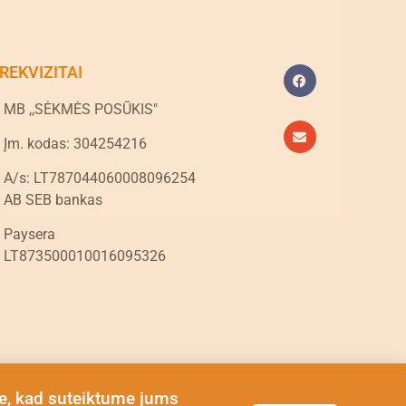
REKVIZITAI
MB ,,SĖKMĖS POSŪKIS"
Įm. kodas: 304254216
A/s: LT787044060008096254
AB SEB bankas
Paysera
LT873500010016095326
e, kad suteiktume jums