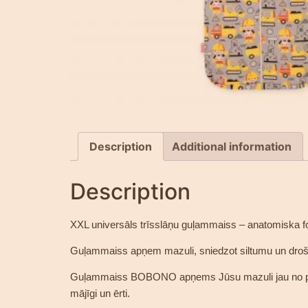
Description
Additional information
Description
XXL universāls trīsslāņu guļammaiss – anatomiska 
Guļammaiss apņem mazuli, sniedzot siltumu un drošīb
Guļammaiss BOBONO apņems Jūsu mazuli jau no pirmaj
mājīgi un ērti.