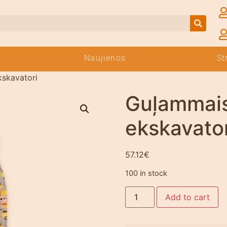
Naujienos
St
skavatori
Guļammais
ekskavator
57.12
€
100 in stock
Add to cart