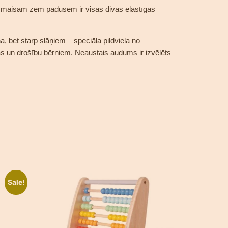
mmaisam zem padusēm ir visas divas elastīgās
, bet starp slāņiem – speciāla pildviela no
as un drošību bērniem. Neaustais audums ir izvēlēts
Sale!