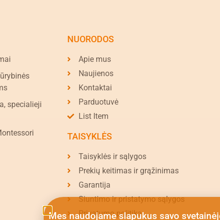
NUORODOS
mai
Apie mus
Naujienos
kūrybinės
ms
Kontaktai
Parduotuvė
a, specialieji
List Item
Montessori
TAISYKLĖS
Taisyklės ir sąlygos
Prekių keitimas ir grąžinimas
Garantija
Siuntimo ir pristatymo sąlygos
Privatumo politika
Mes naudojame slapukus savo svetainėj