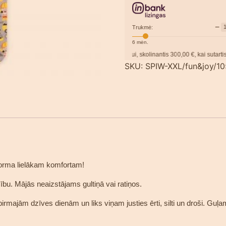
−
Trukmė:
6
mėn.
Pavyzdžiui, skolinantis
300,00
€, kai sutartis sudaro
SKU:
SPIW-XXL/fun&joy/1
forma lielākam komfortam!
u. Mājās neaizstājams gultiņā vai ratiņos.
ām dzīves dienām un liks viņam justies ērti, silti un droši. Guļa