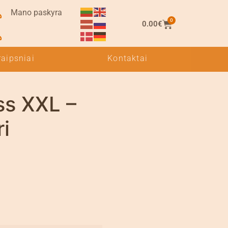
Mano paskyra
0
0.00
€
raipsniai
Kontaktai
s XXL –
i