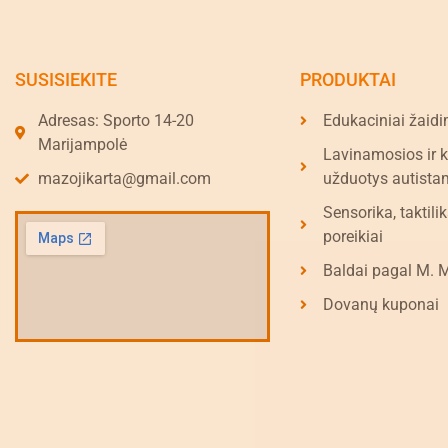
SUSISIEKITE
PRODUKTAI
Adresas: Sporto 14-20
Edukaciniai žaidi
Marijampolė
Lavinamosios ir 
mazojikarta@gmail.com
užduotys autista
Sensorika, taktilik
poreikiai
Baldai pagal M. 
Dovanų kuponai