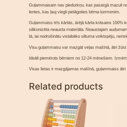
Guļammaisam nav piedurkņu, kas pasargā mazuli no 
lentes, kas ļauj viegli pielāgoties bērna ķermenim.
Guļammaiss trīs kārtās, ārējā kārta krāsains 100% kok
silikonizēta neausta materiāla. Neaustajam audumam i
tā, lai nodrošinātu vislabāko siltuma veiktspēju, nerisk
Visu guļammaisu var mazgāt veļas mašīnā, ātri žūst
Ideāli piemērots bērniem no 12-24 mēnešiem. Izmēr
Visas lietas ir mazgājamas mašīnā, guļammaiss ātri
Related products