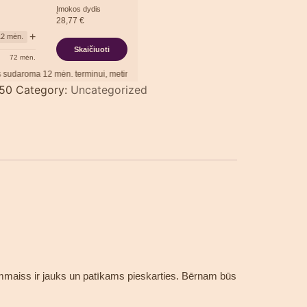
Įmokos dydis
28,77
€
+
12
mėn.
Skaičiuoti
72
mėn.
ma
12
mėn. terminui, metinė palūkanų norma –
13,90
%
, sutarties sudarymo mokest
050
Category:
Uncategorized
mmaiss ir jauks un patīkams pieskarties. Bērnam būs