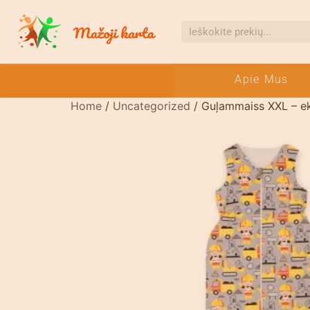
Apie Mus
Home
/
Uncategorized
/ Guļammaiss XXL – ek