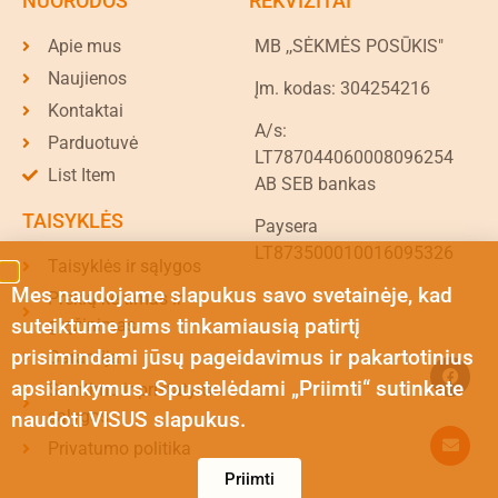
NUORODOS
REKVIZITAI
Apie mus
MB ,,SĖKMĖS POSŪKIS"
Naujienos
Įm. kodas: 304254216
Kontaktai
A/s:
Parduotuvė
LT787044060008096254
List Item
AB SEB bankas
TAISYKLĖS
Paysera
LT873500010016095326
Taisyklės ir sąlygos
Mes naudojame slapukus savo svetainėje, kad
Prekių keitimas ir
suteiktume jums tinkamiausią patirtį
grąžinimas
prisimindami jūsų pageidavimus ir pakartotinius
Garantija
apsilankymus. Spustelėdami „Priimti“ sutinkate
Siuntimo ir pristatymo
sąlygos
naudoti VISUS slapukus.
Privatumo politika
Priimti