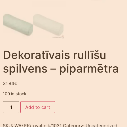
Dekoratīvais rullīšu
spilvens – piparmētra
31.84
€
100 in stock
Add to cart
SKU:
WAŁEK/royal pik/1031
Category:
Uncategorized