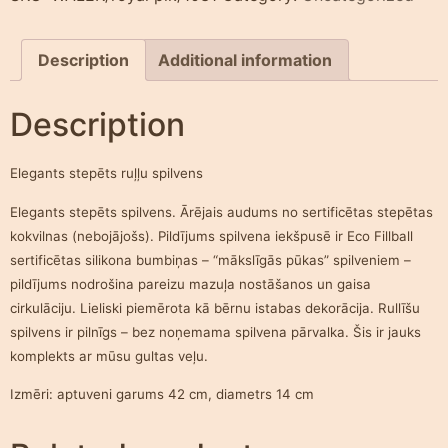
Description
Additional information
Description
Elegants stepēts ruļļu spilvens
Elegants stepēts spilvens. Ārējais audums no
sertificētas stepētas
kokvilnas
(nebojājošs). Pildījums spilvena iekšpusē ir Eco Fillball
sertificētas silikona bumbiņas – “mākslīgās pūkas” spilveniem –
pildījums nodrošina pareizu mazuļa nostāšanos un gaisa
cirkulāciju. Lieliski piemērota kā bērnu istabas dekorācija. Rullīšu
spilvens ir pilnīgs – bez noņemama spilvena pārvalka. Šis ir jauks
komplekts ar mūsu gultas veļu.
Izmēri: aptuveni garums 42 cm, diametrs 14 cm