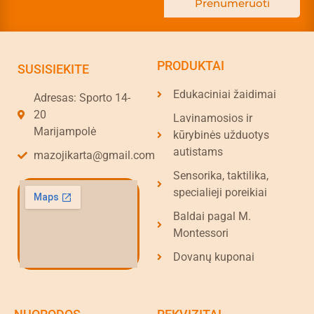
Prenumeruoti
PRODUKTAI
SUSISIEKITE
Edukaciniai žaidimai
Adresas: Sporto 14-
20
Lavinamosios ir
Marijampolė
kūrybinės užduotys
autistams
mazojikarta@gmail.com
Sensorika, taktilika,
specialieji poreikiai
Baldai pagal M.
Montessori
Dovanų kuponai