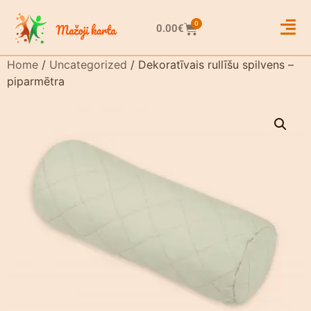
0
0.00
€
Home
/
Uncategorized
/ Dekoratīvais rullīšu spilvens –
piparmētra