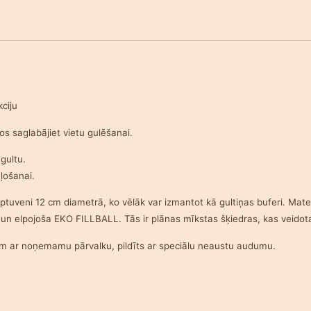
ciju
s saglabājiet vietu gulēšanai.
 gultu.
eļošanai.
tuveni 12 cm diametrā, ko vēlāk var izmantot kā gultiņas buferi. Materi
ksta un elpojoša EKO FILLBALL. Tās ir plānas mīkstas šķiedras, kas veid
cm ar noņemamu pārvalku, pildīts ar speciālu neaustu audumu.