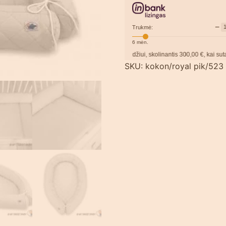
−
Trukmė:
6
mėn.
Pavyzdžiui, skolinantis
300,00
€, kai sutartis sud
SKU:
kokon/royal pik/523