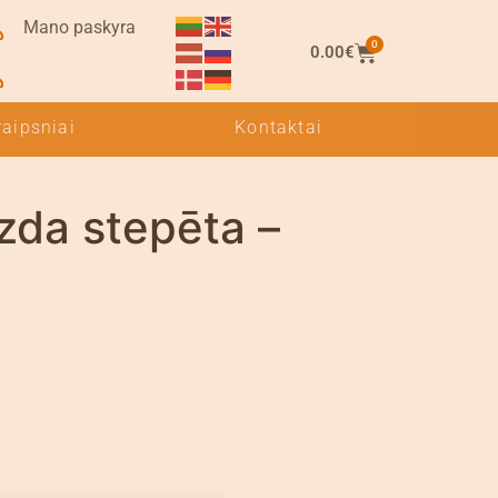
Mano paskyra
0
0.00
€
raipsniai
Kontaktai
zda stepēta –