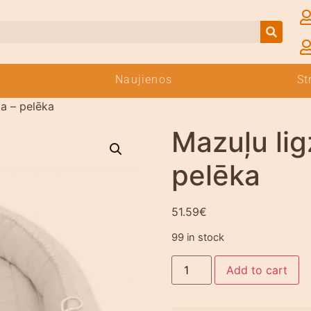
Naujienos
St
a – pelēka
Mazuļu lig
pelēka
51.59
€
99 in stock
Add to cart