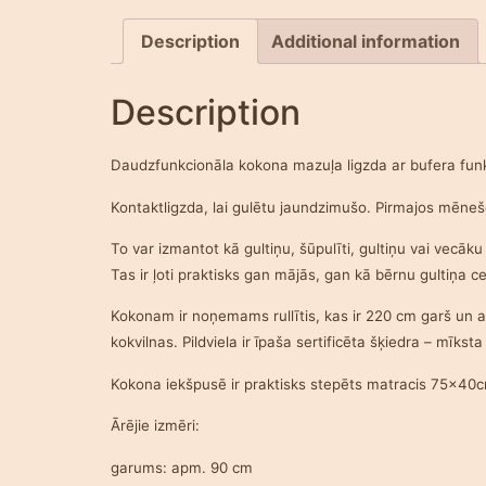
Description
Additional information
Description
Daudzfunkcionāla kokona mazuļa ligzda ar bufera funk
Kontaktligzda, lai gulētu jaundzimušo. Pirmajos mēnešo
To var izmantot kā gultiņu, šūpulīti, gultiņu vai vecāku
Tas ir ļoti praktisks gan mājās, gan kā bērnu gultiņa c
Kokonam ir noņemams rullītis, kas ir 220 cm garš un ap
kokvilnas. Pildviela ir īpaša sertificēta šķiedra – mī
Kokona iekšpusē ir praktisks stepēts matracis 75x40
Ārējie izmēri:
garums: apm. 90 cm