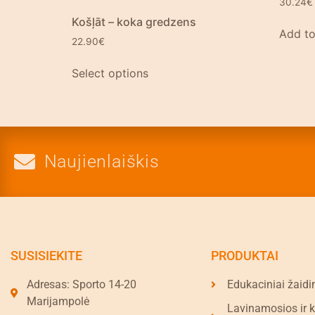
30.24
€
Košļāt – koka gredzens
Add to
22.90
€
Select options
Naujienlaiškis
SUSISIEKITE
PRODUKTAI
Adresas: Sporto 14-20
Edukaciniai žaidi
Marijampolė
Lavinamosios ir 