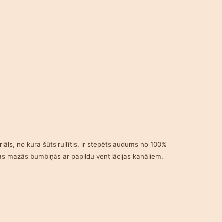
āls, no kura šūts rullītis, ir stepēts audums no 100%
otas mazās bumbiņās ar papildu ventilācijas kanāliem.