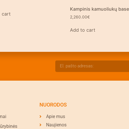
Kampinis kamuoliukų base
 cart
2,260.00
€
Add to cart
NUORODOS
mai
Apie mus
Naujienos
kūrybinės