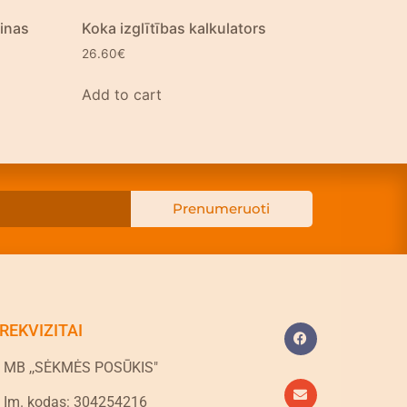
inas
Koka izglītības kalkulators
26.60
€
Add to cart
Prenumeruoti
REKVIZITAI
MB ,,SĖKMĖS POSŪKIS"
Įm. kodas: 304254216