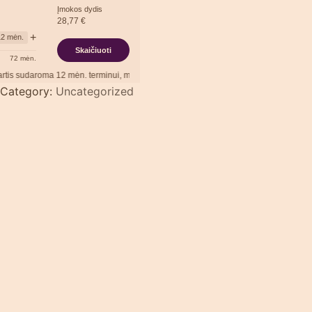
Įmokos dydis
28,77
€
+
12
mėn.
Skaičiuoti
72
mėn.
aroma
12
mėn. terminui, metinė palūkanų norma –
13,90
%
, sutarties sudarymo moke
Category:
Uncategorized