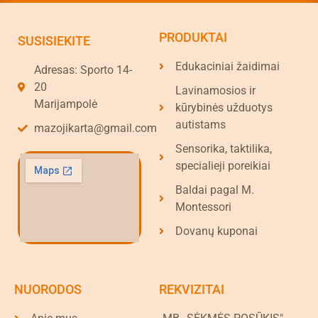
PRODUKTAI
SUSISIEKITE
Edukaciniai žaidimai
Adresas: Sporto 14-
20
Lavinamosios ir
Marijampolė
kūrybinės užduotys
autistams
mazojikarta@gmail.com
Sensorika, taktilika,
specialieji poreikiai
Baldai pagal M.
Montessori
Dovanų kuponai
NUORODOS
REKVIZITAI