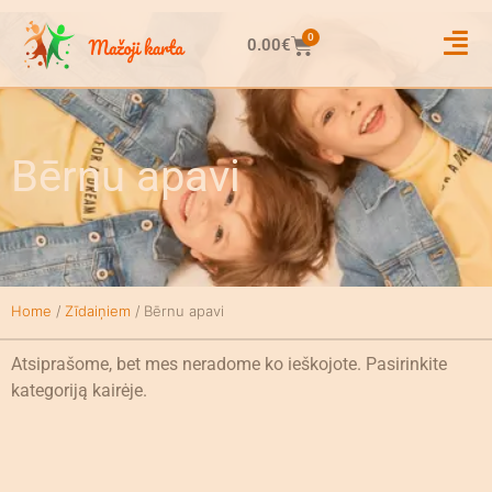
0
0.00
€
Bērnu apavi
Home
/
Zīdaiņiem
/ Bērnu apavi
Atsiprašome, bet mes neradome ko ieškojote. Pasirinkite
kategoriją kairėje.