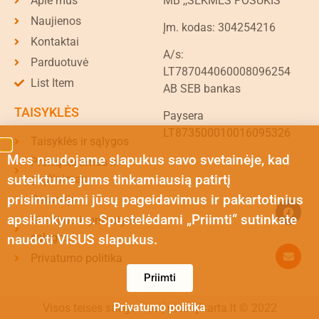
Apie mus
MB ,,SĖKMĖS POSŪKIS"
Naujienos
Įm. kodas: 304254216
Kontaktai
A/s:
Parduotuvė
LT787044060008096254
List Item
AB SEB bankas
TAISYKLĖS
Paysera
LT873500010016095326
Taisyklės ir sąlygos
Mes naudojame slapukus savo svetainėje, kad
Prekių keitimas ir
suteiktume jums tinkamiausią patirtį
grąžinimas
prisimindami jūsų pageidavimus ir pakartotinius
Garantija
apsilankymus. Spustelėdami „Priimti“ sutinkate
Siuntimo ir pristatymo
sąlygos
naudoti VISUS slapukus.
Privatumo politika
Priimti
Privatumo politika
Visos teisės saugomos | mazojikarta.lt © 2022