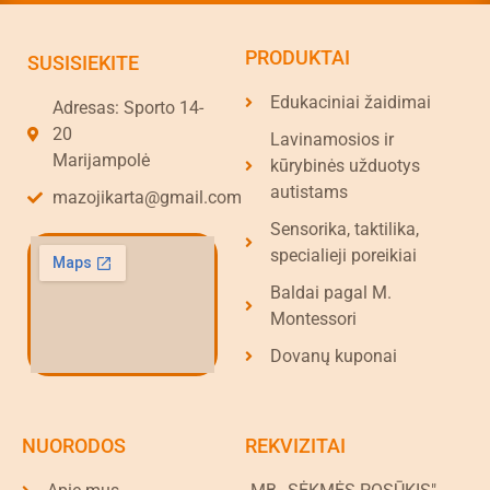
PRODUKTAI
SUSISIEKITE
Edukaciniai žaidimai
Adresas: Sporto 14-
20
Lavinamosios ir
Marijampolė
kūrybinės užduotys
autistams
mazojikarta@gmail.com
Sensorika, taktilika,
specialieji poreikiai
Baldai pagal M.
Montessori
Dovanų kuponai
NUORODOS
REKVIZITAI