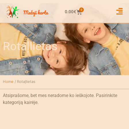
0
0.00
€
Rotaļlietas
Home
/ Rotaļlietas
Atsiprašome, bet mes neradome ko ieškojote. Pasirinkite
kategoriją kairėje.