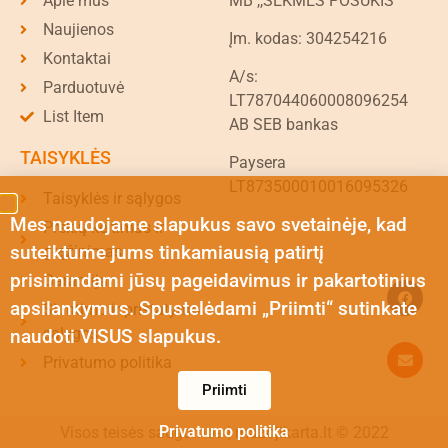
Apie mus
MB ,,SĖKMĖS POSŪKIS"
Naujienos
Įm. kodas: 304254216
Kontaktai
A/s:
Parduotuvė
LT787044060008096254
List Item
AB SEB bankas
TAISYKLĖS
Paysera
LT873500010016095326
Taisyklės ir sąlygos
Mes naudojame slapukus savo svetainėje, kad
Prekių keitimas ir
suteiktume jums tinkamiausią patirtį
grąžinimas
prisimindami jūsų pageidavimus ir pakartotinius
Garantija
apsilankymus. Spustelėdami „Priimti“ sutinkate
Siuntimo ir pristatymo
sąlygos
naudoti VISUS slapukus.
Privatumo politika
Priimti
Privatumo politika
Visos teisės saugomos | mazojikarta.lt © 2022