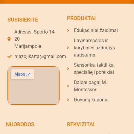
PRODUKTAI
SUSISIEKITE
Edukaciniai žaidimai
Adresas: Sporto 14-
20
Lavinamosios ir
Marijampolė
kūrybinės užduotys
autistams
mazojikarta@gmail.com
Sensorika, taktilika,
specialieji poreikiai
Baldai pagal M.
Montessori
Dovanų kuponai
NUORODOS
REKVIZITAI