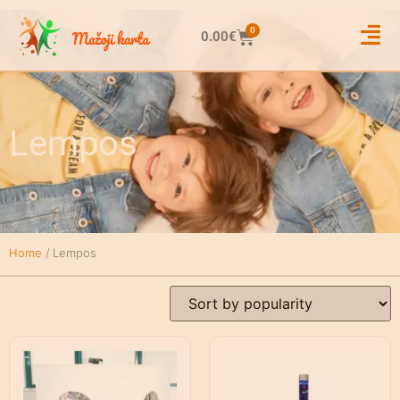
0
0.00
€
Lempos
Home
/ Lempos