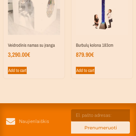
Veidrodinis namas su įranga
Burbulų kolona 183cm
3,290.00
€
879.90
€
Add to cart
Add to cart
Naujienlaiškis
Prenumeruoti