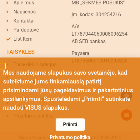
Apie mus
MB ,,SĖKMĖS POSŪKIS"
Naujienos
Įm. kodas: 304254216
Kontaktai
A/s:
Parduotuvė
LT787044060008096254
List Item
AB SEB bankas
TAISYKLĖS
Paysera
LT873500010016095326
Taisyklės ir sąlygos
Mes naudojame slapukus savo svetainėje, kad
Prekių keitimas ir
suteiktume jums tinkamiausią patirtį
grąžinimas
prisimindami jūsų pageidavimus ir pakartotinius
Garantija
apsilankymus. Spustelėdami „Priimti“ sutinkate
Siuntimo ir pristatymo
sąlygos
naudoti VISUS slapukus.
Privatumo politika
Priimti
Privatumo politika
Visos teisės saugomos | mazojikarta.lt © 2022